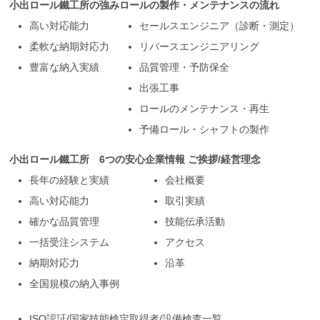
小出ロール鐵工所の強み
ロールの製作・メンテナンスの流れ
高い対応能力
セールスエンジニア（診断・測定）
柔軟な納期対応力
リバースエンジニアリング
豊富な納入実績
品質管理・予防保全
出張工事
ロールのメンテナンス・再生
予備ロール・シャフトの製作
小出ロール鐵工所 6つの安心
企業情報 ご挨拶/経営理念
長年の経験と実績
会社概要
高い対応能力
取引実績
確かな品質管理
技能伝承活動
一括受注システム
アクセス
納期対応力
沿革
全国規模の納入事例
ISO認証/国家技能検定取得者/設備検査一覧