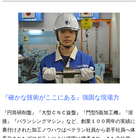
『確かな技術がここにある』強固な現場力
『円筒研削盤』『大型ＣＮＣ旋盤』『門型5面加工機』『溶
接』『バランシングマシン』など、創業１００周年の実績に
裏付けされた加工ノウハウはベテラン社員から若手社員へ体